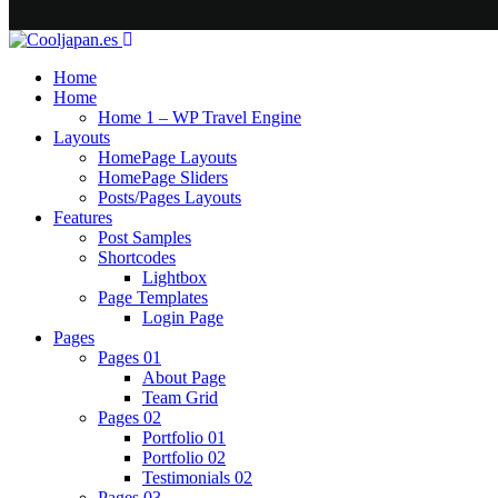
Home
Home
Home 1 – WP Travel Engine
Layouts
HomePage Layouts
HomePage Sliders
Posts/Pages Layouts
Features
Post Samples
Shortcodes
Lightbox
Page Templates
Login Page
Pages
Pages 01
About Page
Team Grid
Pages 02
Portfolio 01
Portfolio 02
Testimonials 02
Pages 03