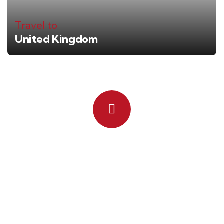
Travel to
United Kingdom
Quick booking process
Talk to an expert
+ 1- (246) 333-0089